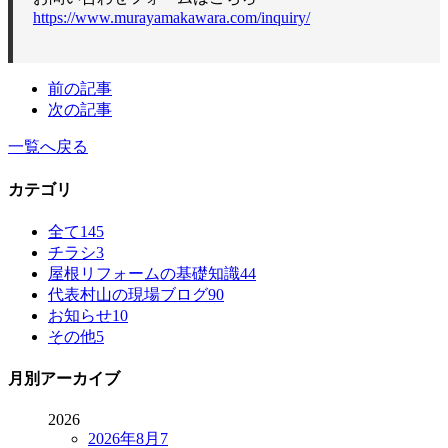
https://www.murayamakawara.com/inquiry/
前の記事
次の記事
一覧へ戻る
カテゴリ
全て
145
チラシ
3
屋根リフォームの基礎知識
44
代表村山の現場ブログ
90
お知らせ
10
その他
5
月別アーカイブ
2026
2026年8月
7