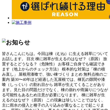
皆さんこんにちは。今回は棟（むね）に生える雑草について
お話します。 目次 棟に雑草が生えるのはなぜ？（原因） 放
置するとどうなる？（危険性） お客様ご自身でも確認でき
ます（地上からのチェック方法） 根本的な対策は「棟の積
み直し」 屋根用漆喰で、強い棟づくり まとめ 無料点検のご
案内 築30〜40年ほど経過した瓦屋根では、棟瓦の隙間や漆
喰（しっくい）の割れ目から 雑草が生えてくることがあり
ます。見た目の問題だけでなく、棟の崩れや雨漏りにつなが
る可能性もあるため注意が必要になります。 棟に雑草が生
えるのはなぜ？（原因） この現象は珍しいことではなく、
主に雨水の侵入と種子の入り込みが重なることで起こりま