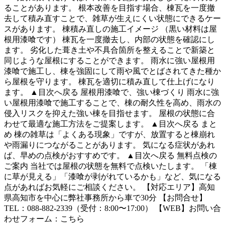
ることがあります。 根本改善を目指す場合、棟瓦を一度撤
去して積み直すことで、雑草が生えにくい状態にできるケー
スがあります。 棟積み直しの施工イメージ （黒い材料は屋
根用漆喰です） 棟瓦を一度撤去し、内部の状態を確認にし
ます。 劣化した葺き土や不具合箇所を整えることで新築と
同じような屋根にすることができます。 雨水に強い屋根用
漆喰で施工し、棟を強固にして雨や風でとばされてきた種か
ら屋根を守ります。 棟瓦を適切に積み直して仕上げになり
ます。 ▲目次へ戻る 屋根用漆喰で、強い棟づくり 雨水に強
い屋根用漆喰で施工することで、棟の耐久性を高め、雨水の
侵入リスクを抑えた強い棟を目指せます。 屋根の状態に合
わせて最適な施工方法をご提案します。 ▲目次へ戻る まと
め 棟の雑草は「よくある現象」ですが、放置すると棟崩れ
や雨漏りにつながることがあります。 気になる症状があれ
ば、早めの点検がおすすめです。 ▲目次へ戻る 無料点検の
ご案内 当社では屋根の状態を無料で点検いたします。 「棟
に草が見える」「漆喰が剥がれているかも」など、気になる
点があればお気軽にご相談ください。 【対応エリア】高知
県高知市を中心に弊社事務所から車で30分 【お問合せ】
TEL：088-882-2339（受付：8:00〜17:00） 【WEB】お問い合
わせフォーム：こちら