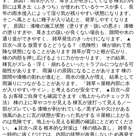
す。 原因1：雨水が入り、葺き土が乾きにくくなる 棟瓦の内
部には葺き土（ふきつち）が使われているケースが多く、長
年の雨水侵入によって湿り気が残りやすい状態になります。
そこへ風とともに種子が入り込むと、発芽しやすくなりま
す。 原因2：漆喰の施工状態（塗りすぎ・扱いの悪さ） 漆喰
の塗りすぎや、葺き土の扱いが良くない場合も、隙間や水の
通り道ができやすく、 雑草発生のきっかけになります。 ▲
目次へ戻る 放置するとどうなる？（危険性） 棟が崩れて危
険な状態になることがあります 雑草が育つと根が広がり、
棟の内部を押し広げるように力がかかります。 その結果、
棟瓦がズレる・浮く・崩れるといったトラブルにつながる可
能性があります。 雨漏りの原因になることがあります 棟の
隙間や漆喰の割れが進むと、雨水の侵入が増え、結果として
雨漏りにつながることがあります。 「雑草＝屋根内部に水
が入りやすいサイン」と考えるのが安全です。 ▲目次へ戻
る お客様ご自身でも確認できます（地上からのチェック方
法） 棟の上に草やコケが見える 棟瓦が波打って見える／一
部がズレている 漆喰が剥がれている／黒ずみや欠けがある
強風のあとに瓦の状態が変わった気がする ※屋根に上がる
のは危険です。地上から見える範囲の確認にとどめてくださ
い。 ▲目次へ戻る 根本的な対策は「棟の積み直し」 雑草を
一時的に抜くだけでは、内部の状態が改善しないため再発す