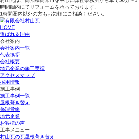
村山瓦は、高知県高知市を中心に弊社事務所から車で30分～1
時間圏内にてリフォームを承っております。
1時間圏内以外の方もお気軽にご相談ください。
HOME
選ばれる理由
会社案内
会社案内一覧
代表挨拶
会社概要
地元企業の施工実績
アクセスマップ
採用情報
施工事例
施工事例一覧
屋根葺き替え
修理営繕
地元企業
お客様の声
工事メニュー
村山瓦の瓦屋根葺き替え