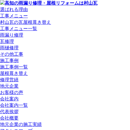
選ばれる理由
工事メニュー
村山瓦の瓦屋根葺き替え
工事メニュー一覧
雨漏り修理
瓦修理
雨樋修理
その他工事
施工事例
施工事例一覧
屋根葺き替え
修理営繕
地元企業
お客様の声
会社案内
会社案内一覧
代表挨拶
会社概要
地元企業の施工実績