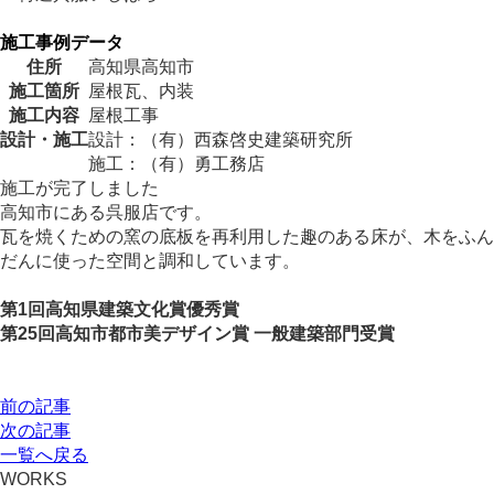
施工事例データ
住所
高知県高知市
施工箇所
屋根瓦、内装
施工内容
屋根工事
設計・施工
設計：（有）西森啓史建築研究所
施工：（有）勇工務店
施工が完了しました
高知市にある呉服店です。
瓦を焼くための窯の底板を再利用した趣のある床が、木をふん
だんに使った空間と調和しています。
第1回高知県建築文化賞優秀賞
第25回高知市都市美デザイン賞 一般建築部門受賞
前の記事
次の記事
一覧へ戻る
WORKS