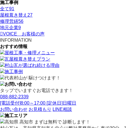
施工事例
全て
91
屋根葺き替え
27
修理営繕
56
地元企業
9
VOICE
お客様の声
INFORMATION
おすすめ情報
タップでいますぐお電話できます！
088-882-2339
[電話受付]8:00～17:00 [定休日]日曜日
お問い合わせ
お見積もり
LINE相談