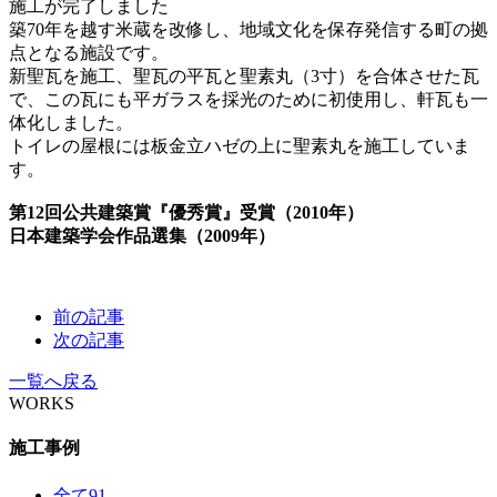
施工が完了しました
築70年を越す米蔵を改修し、地域文化を保存発信する町の拠
点となる施設です。
新聖瓦を施工、聖瓦の平瓦と聖素丸（3寸）を合体させた瓦
で、この瓦にも平ガラスを採光のために初使用し、軒瓦も一
体化しました。
トイレの屋根には板金立ハゼの上に聖素丸を施工していま
す。
第12回公共建築賞『優秀賞』受賞（2010年）
日本建築学会作品選集（2009年）
前の記事
次の記事
一覧へ戻る
WORKS
施工事例
全て
91