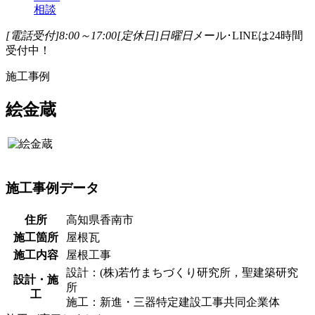
相談
[電話受付]8:00～17:00
[定休日]日曜日
メール･LINEは24時間
受付中！
施工事例
絵金蔵
施工事例データ
住所
高知県香南市
施工箇所
屋根瓦
施工内容
屋根工事
設計：(株)若竹まちづくり研究所，聖建築研究
設計・施
所
工
施工：新進・三器特定建設工事共同企業体