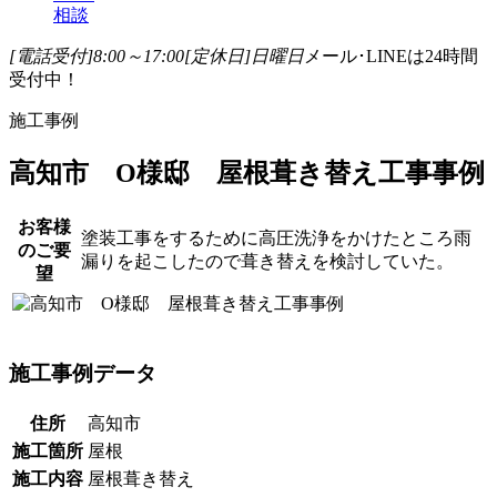
相談
[電話受付]8:00～17:00
[定休日]日曜日
メール･LINEは24時間
受付中！
施工事例
高知市 O様邸 屋根葺き替え工事事例
お客様
塗装工事をするために高圧洗浄をかけたところ雨
のご要
漏りを起こしたので葺き替えを検討していた。
望
施工事例データ
住所
高知市
施工箇所
屋根
施工内容
屋根葺き替え